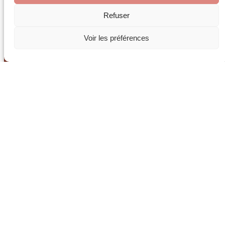
Refuser
Voir les préférences
Zone d’intervention —
peintre décorateur à Hyères
et dans le Var
Basée à Cuers, à moins de 20 minutes d’Hyères, Sully
Painting Décor intervient sur l’ensemble du secteur hyérois