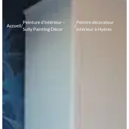
Peinture d’intérieur –
Peintre décorateur
Accueil
/
/
Sully Painting Décor
intérieur à Hyères