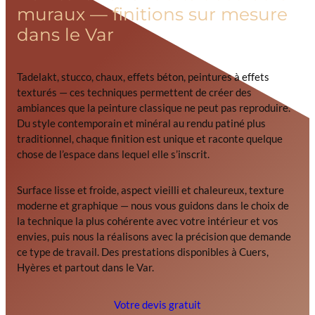
muraux — finitions sur mesure
dans le Var
Tadelakt, stucco, chaux, effets béton, peintures à effets
texturés — ces techniques permettent de créer des
ambiances que la peinture classique ne peut pas reproduire.
Du style contemporain et minéral au rendu patiné plus
traditionnel, chaque finition est unique et raconte quelque
chose de l’espace dans lequel elle s’inscrit.
Surface lisse et froide, aspect vieilli et chaleureux, texture
moderne et graphique — nous vous guidons dans le choix de
la technique la plus cohérente avec votre intérieur et vos
envies, puis nous la réalisons avec la précision que demande
ce type de travail. Des prestations disponibles à Cuers,
Hyères et partout dans le Var.
Votre devis gratuit