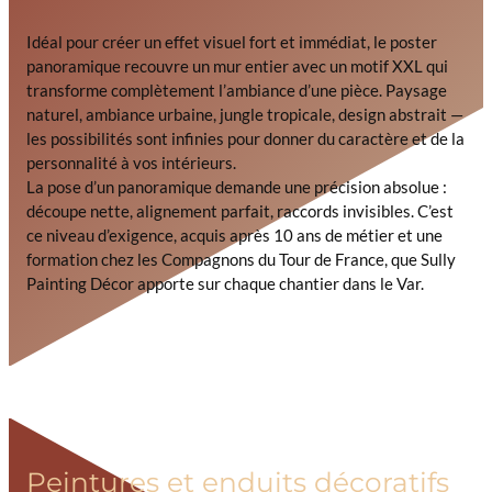
Idéal pour créer un effet visuel fort et immédiat, le poster
panoramique recouvre un mur entier avec un motif XXL qui
transforme complètement l’ambiance d’une pièce. Paysage
naturel, ambiance urbaine, jungle tropicale, design abstrait —
les possibilités sont infinies pour donner du caractère et de la
personnalité à vos intérieurs.
La pose d’un panoramique demande une précision absolue :
découpe nette, alignement parfait, raccords invisibles. C’est
ce niveau d’exigence, acquis après 10 ans de métier et une
formation chez les Compagnons du Tour de France, que Sully
Painting Décor apporte sur chaque chantier dans le Var.
Peintures et enduits décoratifs