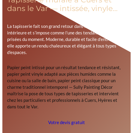
dans le Var — intissée, vinyle…
La tapisserie fait son grand retour dans la décoration
intérieure et s’impose comme l’une des tendances les plus
prisées du moment. Moderne, durable et facile d’entretien,
elle apporte un rendu chaleureux et élégant à tous types
d’espaces.
Papier peint intissé pour un résultat tendance et résistant,
papier peint vinyle adapté aux pièces humides comme la
cuisine ou la salle de bain, papier peint classique pour un
charme traditionnel intemporel — Sully Painting Décor
maîtrise la pose de tous types de tapisseries et intervient
chez les particuliers et professionnels à Cuers, Hyères et
dans tout le Var.
Votre devis gratuit