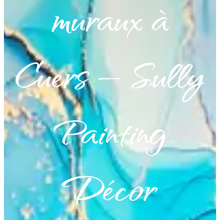
muraux à
Cuers — Sully
Painting
Décor