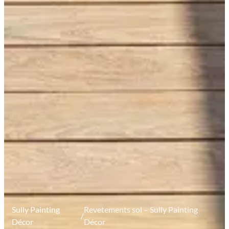
Sully Painting
Revetements sol – Sully Painting
/
Décor
Décor