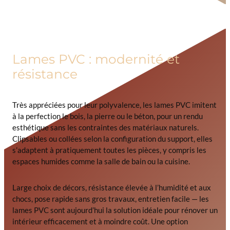
Lames PVC : modernité et
résistance
Très appréciées pour leur polyvalence, les lames PVC imitent
à la perfection le bois, la pierre ou le béton, pour un rendu
esthétique sans les contraintes des matériaux naturels.
Clipsables ou collées selon la configuration du support, elles
s’adaptent à pratiquement toutes les pièces, y compris les
espaces humides comme la salle de bain ou la cuisine.
Large choix de décors, résistance élevée à l’humidité et aux
chocs, pose rapide sans gros travaux, entretien facile — les
lames PVC sont aujourd’hui la solution idéale pour rénover un
intérieur efficacement et à moindre coût. Une option