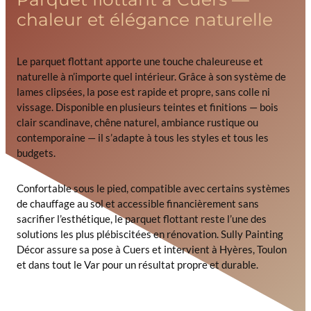
chaleur et élégance naturelle
Le parquet flottant apporte une touche chaleureuse et
naturelle à n’importe quel intérieur. Grâce à son système de
lames clipsées, la pose est rapide et propre, sans colle ni
vissage. Disponible en plusieurs teintes et finitions — bois
clair scandinave, chêne naturel, ambiance rustique ou
contemporaine — il s’adapte à tous les styles et tous les
budgets.
Confortable sous le pied, compatible avec certains systèmes
de chauffage au sol et accessible financièrement sans
sacrifier l’esthétique, le parquet flottant reste l’une des
solutions les plus plébiscitées en rénovation. Sully Painting
Décor assure sa pose à Cuers et intervient à Hyères, Toulon
et dans tout le Var pour un résultat propre et durable.