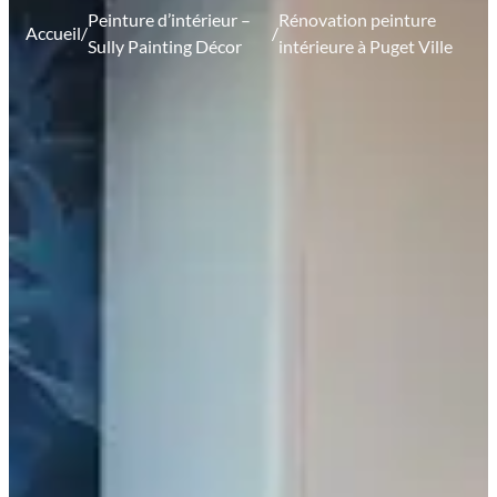
Peinture d’intérieur –
Rénovation peinture
Accueil
/
/
Sully Painting Décor
intérieure à Puget Ville