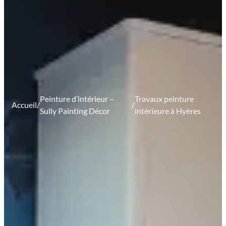
Peinture d’intérieur –
Travaux peinture
Accueil
/
/
Sully Painting Décor
intérieure à Hyères