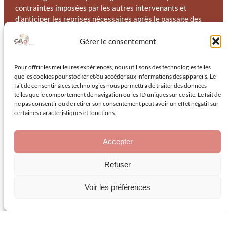
contraintes imposées par les autres intervenants et
d’anticiper les reprises nécessaires après le passage des
autres artisans — retouches autour des prises et
Gérer le consentement
interrupteurs posés après peinture, reprises de plinthes
après pose de parquet, finitions autour des nouveaux
équipements sanitaires.
Pour offrir les meilleures expériences, nous utilisons des technologies telles
que les cookies pour stocker et/ou accéder aux informations des appareils. Le
Cette capacité de coordination est particulièrement
fait de consentir à ces technologies nous permettra de traiter des données
précieuse sur les chantiers de rénovation haut de gamme à
telles que le comportement de navigation ou les ID uniques sur ce site. Le fait de
ne pas consentir ou de retirer son consentement peut avoir un effet négatif sur
Hyères, où la précision de l’enchaînement des interventions
certaines caractéristiques et fonctions.
conditionne la qualité de la livraison finale. Un artisan
peintre qui comprend les contraintes des autres corps de
métier est un atout pour l’ensemble du chantier — pas
Accepter
seulement pour la qualité de ses propres finitions.
Refuser
Voir les préférences