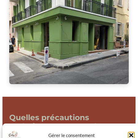
Quelles précautions
techniques pour ravaler une
façade ancienne sans
Gérer le consentement