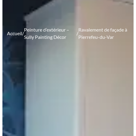
Peinture d’extérieur –
Ravalement de façade à
Accueil
/
/
Sully Painting Décor
Pierrefeu-du-Var