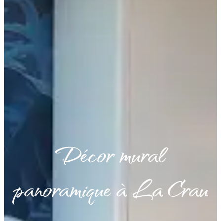
Décor mural
panoramique à La Crau