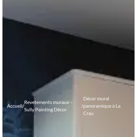
Décor mural
Revetements muraux –
Accueil
/
/
panoramique à La
Sully Painting Décor
Crau