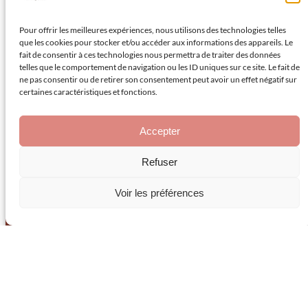
À La Crau, notre équipe de professionnels s’engage à vous
fournir des solutions de décoration qui rehaussent le
Pour offrir les meilleures expériences, nous utilisons des technologies telles
prestige de votre propriété. Nos décors muraux ne sont pas
que les cookies pour stocker et/ou accéder aux informations des appareils. Le
seulement un ajout esthétique, mais une véritable œuvre
fait de consentir à ces technologies nous permettra de traiter des données
d’art qui valorise votre patrimoine tout en reflétant votre
telles que le comportement de navigation ou les ID uniques sur ce site. Le fait de
style de vie.
ne pas consentir ou de retirer son consentement peut avoir un effet négatif sur
certaines caractéristiques et fonctions.
Accepter
Refuser
Voir les préférences