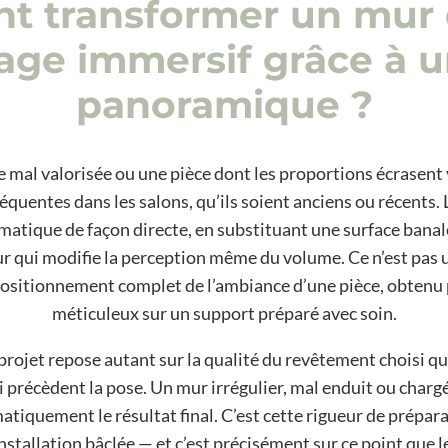
 transformer un mur 
age immersif grâce à u
panoramique ?
 mal valorisée ou une pièce dont les proportions écrasent 
réquentes dans les salons, qu’ils soient anciens ou récents
matique de façon directe, en substituant une surface bana
ur qui modifie la perception même du volume. Ce n’est pas
positionnement complet de l’ambiance d’une pièce, obtenu p
méticuleux sur un support préparé avec soin.
 projet repose autant sur la qualité du revêtement choisi qu
 précèdent la pose. Un mur irrégulier, mal enduit ou chargé
iquement le résultat final. C’est cette rigueur de prépara
nstallation bâclée — et c’est précisément sur ce point que 