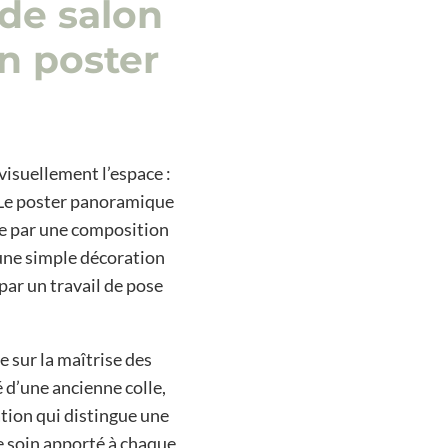
de salon
n poster
visuellement l’espace :
. Le poster panoramique
le par une composition
 une simple décoration
ar un travail de pose
e sur la maîtrise des
 d’une ancienne colle,
tion qui distingue une
le soin apporté à chaque