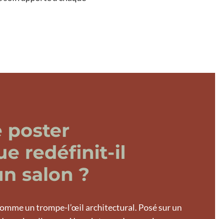
 poster
 redéfinit-il
un salon ?
omme un trompe-l’œil architectural. Posé sur un