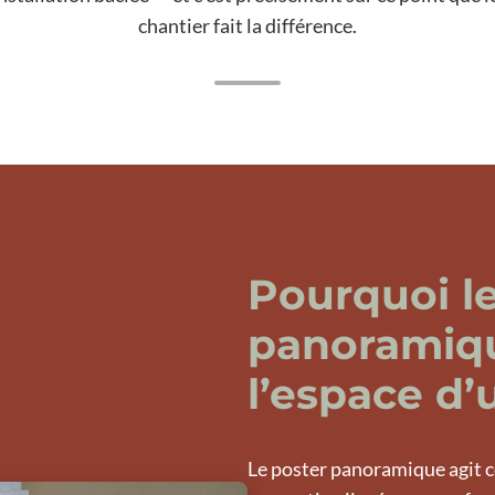
chantier fait la différence.
Pourquoi le
panoramique
l’espace d’
Le poster panoramique agit c