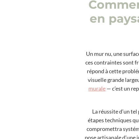
Comment
en pays
Un mur nu, une surface
ces contraintes sont f
répond à cette problé
visuelle grande large
murale
— c’est un re
La réussite d’un tel
étapes techniques qui
compromettra systémat
pose artisanale d’une i