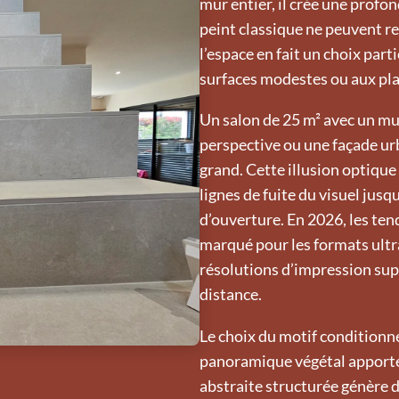
mur entier, il crée une profon
peint classique ne peuvent re
l’espace en fait un choix par
surfaces modestes ou aux pl
Un salon de 25 m² avec un m
perspective ou une façade urb
grand. Cette illusion optique 
lignes de fuite du visuel jusq
d’ouverture. En 2026, les t
marqué pour les formats ultr
résolutions d’impression sup
distance.
Le choix du motif conditionn
panoramique végétal apporte
abstraite structurée génère 