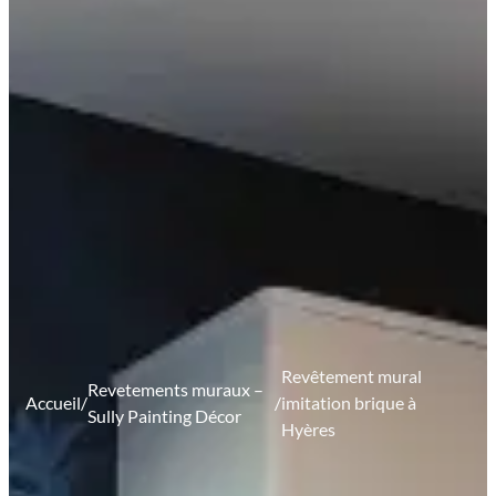
Revêtement mural
Revetements muraux –
Accueil
/
/
imitation brique à
Sully Painting Décor
Hyères