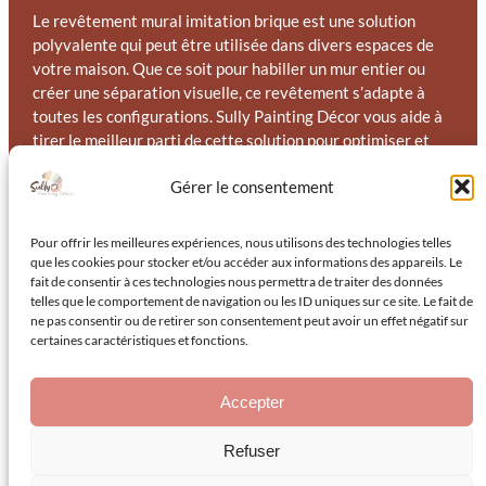
Le revêtement mural imitation brique est une solution
polyvalente qui peut être utilisée dans divers espaces de
votre maison. Que ce soit pour habiller un mur entier ou
créer une séparation visuelle, ce revêtement s’adapte à
toutes les configurations. Sully Painting Décor vous aide à
tirer le meilleur parti de cette solution pour optimiser et
embellir vos espaces à Hyères.
Gérer le consentement
Nos équipes d’experts sont en mesure de vous conseiller
sur les meilleures façons d’intégrer le revêtement mural
Pour offrir les meilleures expériences, nous utilisons des technologies telles
imitation brique dans votre intérieur. Grâce à notre
que les cookies pour stocker et/ou accéder aux informations des appareils. Le
expertise, nous vous aidons à exploiter pleinement le
fait de consentir à ces technologies nous permettra de traiter des données
potentiel de chaque pièce, en créant des ambiances uniques
telles que le comportement de navigation ou les ID uniques sur ce site. Le fait de
ne pas consentir ou de retirer son consentement peut avoir un effet négatif sur
et personnalisées qui reflètent votre style de vie.
certaines caractéristiques et fonctions.
Accepter
Refuser