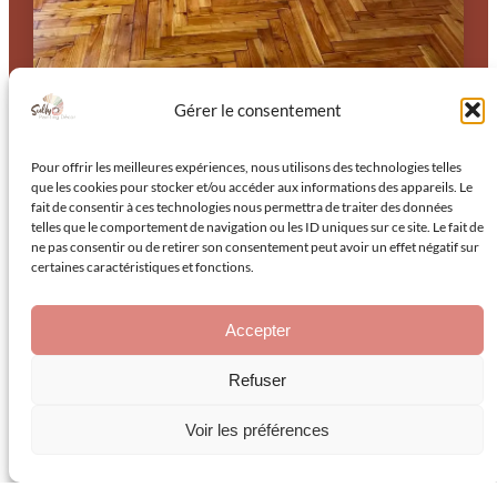
Gérer le consentement
Pour offrir les meilleures expériences, nous utilisons des technologies telles
que les cookies pour stocker et/ou accéder aux informations des appareils. Le
fait de consentir à ces technologies nous permettra de traiter des données
telles que le comportement de navigation ou les ID uniques sur ce site. Le fait de
ne pas consentir ou de retirer son consentement peut avoir un effet négatif sur
certaines caractéristiques et fonctions.
Quelle durée de vie attendre
d’une peinture intérieure
Accepter
posée dans les règles de l’art
Refuser
?
Voir les préférences
Une peinture intérieure correctement posée tient entre
cinq et dix ans sans reprise significative. Cette fourchette