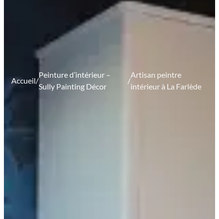
Peinture d’intérieur –
Artisan peintre
Accueil
/
/
Sully Painting Décor
intérieur à La Farlède