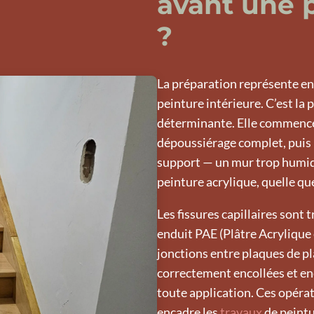
avant une p
?
La préparation représente en
peinture intérieure. C’est la 
déterminante. Elle commence 
dépoussiérage complet, puis l
support — un mur trop humide
peinture acrylique, quelle que
Les fissures capillaires sont 
enduit PAE (Plâtre Acrylique 
jonctions entre plaques de pl
correctement encollées et en
toute application. Ces opéra
encadre les
travaux
de peintu