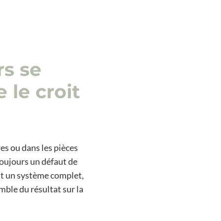
rs se
 le croit
res ou dans les pièces
oujours un défaut de
st un système complet,
ble du résultat sur la